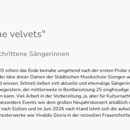
e velvets"
schrittene Sängerinnen
0 schien das Ende beinahe umgehend nach der ersten Probe s
 der Idee dreier Damen der Städtischen Musikschule Giengen w
 wissen. Schnell ließen sich aktuelle und ehemalige Sängeri
begeistern, der mittlerweile in Bestbesetzung 25 singfreudige
 kann. Viel Arbeit in der Vorbereitung, ja, aber für Kulturnac
 besondere Events wie dem großen Neujahrskonzert anläßlich 
 nach Sizilien und im Juni 2026 nach Irland lohnt sich die auf
hesterwerke wie Vivaldis Gloria in der reizvollen Frauenchorf